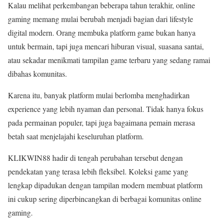
Kalau melihat perkembangan beberapa tahun terakhir, online
gaming memang mulai berubah menjadi bagian dari lifestyle
digital modern. Orang membuka platform game bukan hanya
untuk bermain, tapi juga mencari hiburan visual, suasana santai,
atau sekadar menikmati tampilan game terbaru yang sedang ramai
dibahas komunitas.
Karena itu, banyak platform mulai berlomba menghadirkan
experience yang lebih nyaman dan personal. Tidak hanya fokus
pada permainan populer, tapi juga bagaimana pemain merasa
betah saat menjelajahi keseluruhan platform.
KLIKWIN88 hadir di tengah perubahan tersebut dengan
pendekatan yang terasa lebih fleksibel. Koleksi game yang
lengkap dipadukan dengan tampilan modern membuat platform
ini cukup sering diperbincangkan di berbagai komunitas online
gaming.