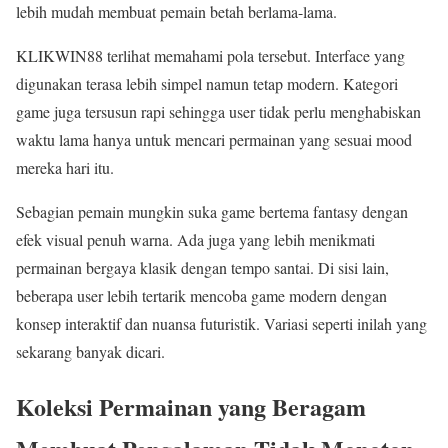
lebih mudah membuat pemain betah berlama-lama.
KLIKWIN88 terlihat memahami pola tersebut. Interface yang
digunakan terasa lebih simpel namun tetap modern. Kategori
game juga tersusun rapi sehingga user tidak perlu menghabiskan
waktu lama hanya untuk mencari permainan yang sesuai mood
mereka hari itu.
Sebagian pemain mungkin suka game bertema fantasy dengan
efek visual penuh warna. Ada juga yang lebih menikmati
permainan bergaya klasik dengan tempo santai. Di sisi lain,
beberapa user lebih tertarik mencoba game modern dengan
konsep interaktif dan nuansa futuristik. Variasi seperti inilah yang
sekarang banyak dicari.
Koleksi Permainan yang Beragam