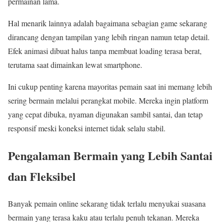
permainan lama.
Hal menarik lainnya adalah bagaimana sebagian game sekarang
dirancang dengan tampilan yang lebih ringan namun tetap detail.
Efek animasi dibuat halus tanpa membuat loading terasa berat,
terutama saat dimainkan lewat smartphone.
Ini cukup penting karena mayoritas pemain saat ini memang lebih
sering bermain melalui perangkat mobile. Mereka ingin platform
yang cepat dibuka, nyaman digunakan sambil santai, dan tetap
responsif meski koneksi internet tidak selalu stabil.
Pengalaman Bermain yang Lebih Santai
dan Fleksibel
Banyak pemain online sekarang tidak terlalu menyukai suasana
bermain yang terasa kaku atau terlalu penuh tekanan. Mereka