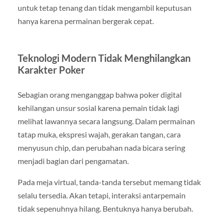
untuk tetap tenang dan tidak mengambil keputusan
hanya karena permainan bergerak cepat.
Teknologi Modern Tidak Menghilangkan
Karakter Poker
Sebagian orang menganggap bahwa poker digital
kehilangan unsur sosial karena pemain tidak lagi
melihat lawannya secara langsung. Dalam permainan
tatap muka, ekspresi wajah, gerakan tangan, cara
menyusun chip, dan perubahan nada bicara sering
menjadi bagian dari pengamatan.
Pada meja virtual, tanda-tanda tersebut memang tidak
selalu tersedia. Akan tetapi, interaksi antarpemain
tidak sepenuhnya hilang. Bentuknya hanya berubah.