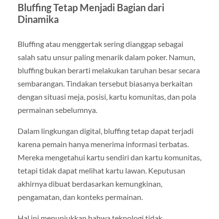
Bluffing Tetap Menjadi Bagian dari
Dinamika
Bluffing atau menggertak sering dianggap sebagai
salah satu unsur paling menarik dalam poker. Namun,
bluffing bukan berarti melakukan taruhan besar secara
sembarangan. Tindakan tersebut biasanya berkaitan
dengan situasi meja, posisi, kartu komunitas, dan pola
permainan sebelumnya.
Dalam lingkungan digital, bluffing tetap dapat terjadi
karena pemain hanya menerima informasi terbatas.
Mereka mengetahui kartu sendiri dan kartu komunitas,
tetapi tidak dapat melihat kartu lawan. Keputusan
akhirnya dibuat berdasarkan kemungkinan,
pengamatan, dan konteks permainan.
Hal ini menunjukkan bahwa teknologi tidak