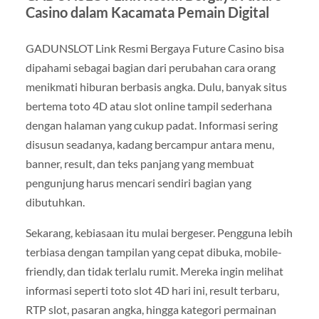
Casino dalam Kacamata Pemain Digital
GADUNSLOT Link Resmi Bergaya Future Casino bisa
dipahami sebagai bagian dari perubahan cara orang
menikmati hiburan berbasis angka. Dulu, banyak situs
bertema toto 4D atau slot online tampil sederhana
dengan halaman yang cukup padat. Informasi sering
disusun seadanya, kadang bercampur antara menu,
banner, result, dan teks panjang yang membuat
pengunjung harus mencari sendiri bagian yang
dibutuhkan.
Sekarang, kebiasaan itu mulai bergeser. Pengguna lebih
terbiasa dengan tampilan yang cepat dibuka, mobile-
friendly, dan tidak terlalu rumit. Mereka ingin melihat
informasi seperti toto slot 4D hari ini, result terbaru,
RTP slot, pasaran angka, hingga kategori permainan