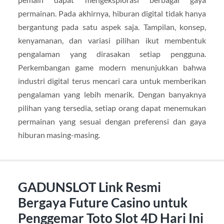
permainan. Pada akhirnya, hiburan digital tidak hanya
bergantung pada satu aspek saja. Tampilan, konsep,
kenyamanan, dan variasi pilihan ikut membentuk
pengalaman yang dirasakan setiap pengguna.
Perkembangan game modern menunjukkan bahwa
industri digital terus mencari cara untuk memberikan
pengalaman yang lebih menarik. Dengan banyaknya
pilihan yang tersedia, setiap orang dapat menemukan
permainan yang sesuai dengan preferensi dan gaya
hiburan masing-masing.
GADUNSLOT Link Resmi
Bergaya Future Casino untuk
Penggemar Toto Slot 4D Hari Ini