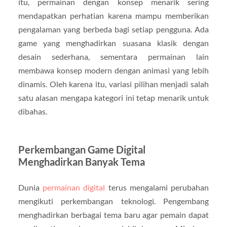
itu, permainan dengan konsep menarik sering
mendapatkan perhatian karena mampu memberikan
pengalaman yang berbeda bagi setiap pengguna. Ada
game yang menghadirkan suasana klasik dengan
desain sederhana, sementara permainan lain
membawa konsep modern dengan animasi yang lebih
dinamis. Oleh karena itu, variasi pilihan menjadi salah
satu alasan mengapa kategori ini tetap menarik untuk
dibahas.
Perkembangan Game Digital
Menghadirkan Banyak Tema
Dunia
permainan digital
terus mengalami perubahan
mengikuti perkembangan teknologi. Pengembang
menghadirkan berbagai tema baru agar pemain dapat