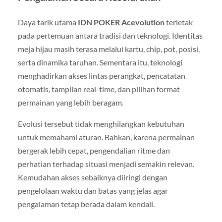
Daya tarik utama
IDN POKER Acevolution
terletak
pada pertemuan antara tradisi dan teknologi. Identitas
meja hijau masih terasa melalui kartu, chip, pot, posisi,
serta dinamika taruhan. Sementara itu, teknologi
menghadirkan akses lintas perangkat, pencatatan
otomatis, tampilan real-time, dan pilihan format
permainan yang lebih beragam.
Evolusi tersebut tidak menghilangkan kebutuhan
untuk memahami aturan. Bahkan, karena permainan
bergerak lebih cepat, pengendalian ritme dan
perhatian terhadap situasi menjadi semakin relevan.
Kemudahan akses sebaiknya diiringi dengan
pengelolaan waktu dan batas yang jelas agar
pengalaman tetap berada dalam kendali.