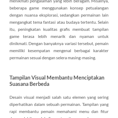
menikmati pengalaman yang lebih beragam. Misalnya,
beberapa game menggunakan konsep petualangan
dengan nuansa eksplorasi, sedangkan permainan lain
mengangkat tema fantasi atau budaya tertentu. Selain
itu, peningkatan kualitas grafis membuat tampilan
game terasa lebih menarik dan nyaman untuk
dinikmati. Dengan banyaknya variasi tersebut, pemain
memiliki kesempatan mengenal berbagai karakter
permainan sesuai dengan selera masing-masing.
Tampilan Visual Membantu Menciptakan
Suasana Berbeda
Desain visual menjadi salah satu elemen yang sering
diperhatikan dalam sebuah permainan. Tampilan yang
rapi membantu pemain memahami menu dan fitur