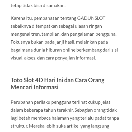
tetap tidak bisa disamakan.
Karena itu, pembahasan tentang GADUNSLOT
sebaiknya ditempatkan sebagai ulasan ringan
mengenai tren, tampilan, dan pengalaman pengguna.
Fokusnya bukan pada janji hasil, melainkan pada
bagaimana dunia hiburan online berkembang dari sisi
visual, akses, dan cara penyajian informasi.
Toto Slot 4D Hari Ini dan Cara Orang
Mencari Informasi
Perubahan perilaku pengguna terlihat cukup jelas
dalam beberapa tahun terakhir. Sebagian orang tidak
lagi betah membaca halaman yang terlalu padat tanpa
struktur. Mereka lebih suka artikel yang langsung