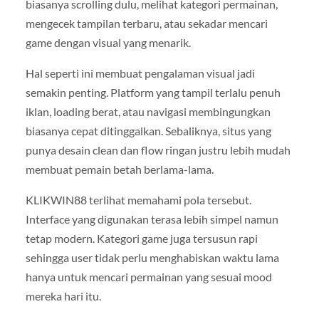
biasanya scrolling dulu, melihat kategori permainan,
mengecek tampilan terbaru, atau sekadar mencari
game dengan visual yang menarik.
Hal seperti ini membuat pengalaman visual jadi
semakin penting. Platform yang tampil terlalu penuh
iklan, loading berat, atau navigasi membingungkan
biasanya cepat ditinggalkan. Sebaliknya, situs yang
punya desain clean dan flow ringan justru lebih mudah
membuat pemain betah berlama-lama.
KLIKWIN88 terlihat memahami pola tersebut.
Interface yang digunakan terasa lebih simpel namun
tetap modern. Kategori game juga tersusun rapi
sehingga user tidak perlu menghabiskan waktu lama
hanya untuk mencari permainan yang sesuai mood
mereka hari itu.