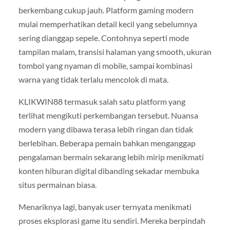
berkembang cukup jauh. Platform gaming modern
mulai memperhatikan detail kecil yang sebelumnya
sering dianggap sepele. Contohnya seperti mode
tampilan malam, transisi halaman yang smooth, ukuran
tombol yang nyaman di mobile, sampai kombinasi
warna yang tidak terlalu mencolok di mata.
KLIKWIN88 termasuk salah satu platform yang
terlihat mengikuti perkembangan tersebut. Nuansa
modern yang dibawa terasa lebih ringan dan tidak
berlebihan. Beberapa pemain bahkan menganggap
pengalaman bermain sekarang lebih mirip menikmati
konten hiburan digital dibanding sekadar membuka
situs permainan biasa.
Menariknya lagi, banyak user ternyata menikmati
proses eksplorasi game itu sendiri. Mereka berpindah