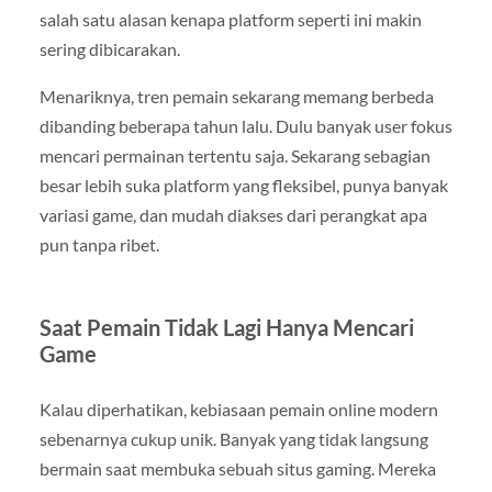
salah satu alasan kenapa platform seperti ini makin
sering dibicarakan.
Menariknya, tren pemain sekarang memang berbeda
dibanding beberapa tahun lalu. Dulu banyak user fokus
mencari permainan tertentu saja. Sekarang sebagian
besar lebih suka platform yang fleksibel, punya banyak
variasi game, dan mudah diakses dari perangkat apa
pun tanpa ribet.
Saat Pemain Tidak Lagi Hanya Mencari
Game
Kalau diperhatikan, kebiasaan pemain online modern
sebenarnya cukup unik. Banyak yang tidak langsung
bermain saat membuka sebuah situs gaming. Mereka