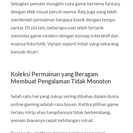
Sebagian pemain mungkin suka game bertema fantasy
dengan efek visual penuh warna. Ada juga yang lebih
menikmati permainan bergaya klasik dengan tempo
santai. Di sisi lain, beberapa user lebih tertarik
mencoba game modern dengan konsep interaktif dan
nuansa futuristik. Variasi seperti inilah yang sekarang
banyak dicari.
Koleksi Permainan yang Beragam
Membuat Pengalaman Tidak Monoton
Salah satu hal yang cukup sering dibahas dalam dunia
online gaming adalah rasa bosan. Ketika pilihan game
terlalu mirip atau tampilannya tidak berkembang,
pemain biasanya cepat kehilangan minat.
Karena itu, platform dengan koleksi permainan