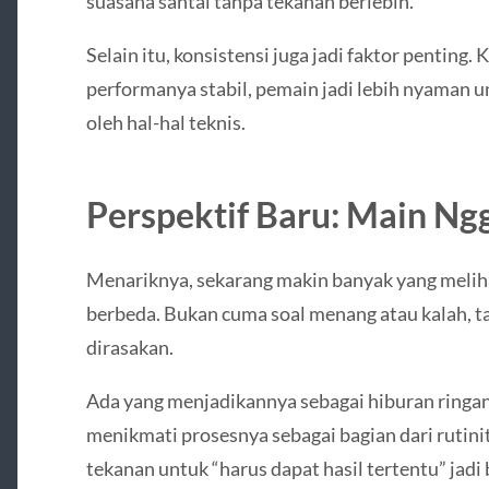
suasana santai tanpa tekanan berlebih.
Selain itu, konsistensi juga jadi faktor penting. 
performanya stabil, pemain jadi lebih nyaman u
oleh hal-hal teknis.
Perspektif Baru: Main Ngg
Menariknya, sekarang makin banyak yang meliha
berbeda. Bukan cuma soal menang atau kalah, t
dirasakan.
Ada yang menjadikannya sebagai hiburan ringan d
menikmati prosesnya sebagai bagian dari rutinita
tekanan untuk “harus dapat hasil tertentu” jadi