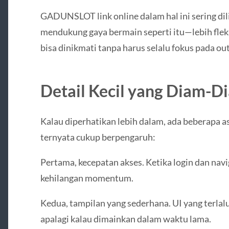
GADUNSLOT link online dalam hal ini sering dil
mendukung gaya bermain seperti itu—lebih fleks
bisa dinikmati tanpa harus selalu fokus pada o
Detail Kecil yang Diam-
Kalau diperhatikan lebih dalam, ada beberapa a
ternyata cukup berpengaruh:
Pertama, kecepatan akses. Ketika login dan navi
kehilangan momentum.
Kedua, tampilan yang sederhana. UI yang terlalu 
apalagi kalau dimainkan dalam waktu lama.