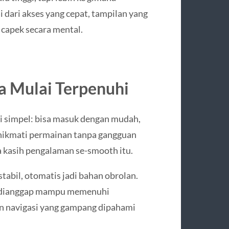
i dari akses yang cepat, tampilan yang
 capek secara mental.
a Mulai Terpenuhi
 simpel: bisa masuk dengan mudah,
enikmati permainan tanpa gangguan
sa kasih pengalaman se-smooth itu.
stabil, otomatis jadi bahan obrolan.
a dianggap mampu memenuhi
an navigasi yang gampang dipahami