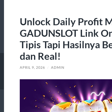
Unlock Daily Profit 
GADUNSLOT Link Onl
Tipis Tapi Hasilnya 
dan Real!
APRIL 9, 2026
/
ADMIN