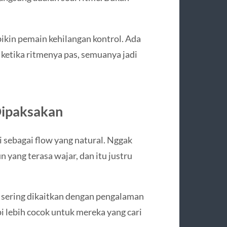
bikin pemain kehilangan kontrol. Ada
i ketika ritmenya pas, semuanya jadi
Dipaksakan
sebagai flow yang natural. Nggak
un yang terasa wajar, dan itu justru
sering dikaitkan dengan pengalaman
api lebih cocok untuk mereka yang cari