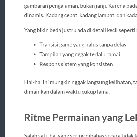
gambaran pengalaman, bukan janji. Karena pada 
dinamis. Kadang cepat, kadang lambat, dan kadan
Yang bikin beda justru ada di detail kecil seperti:
Transisi game yang halus tanpa delay
Tampilan yang nggak terlalu ramai
Respons sistem yang konsisten
Hal-hal ini mungkin nggak langsung kelihatan, 
dimainkan dalam waktu cukup lama.
Ritme Permainan yang Leb
Salah satu hal yang sering dibahas secara tidak