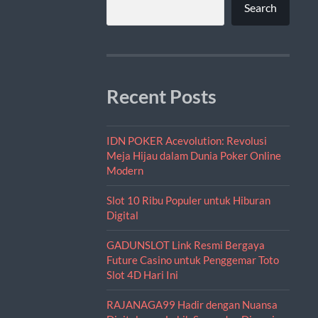
Search
Recent Posts
IDN POKER Acevolution: Revolusi
Meja Hijau dalam Dunia Poker Online
Modern
Slot 10 Ribu Populer untuk Hiburan
Digital
GADUNSLOT Link Resmi Bergaya
Future Casino untuk Penggemar Toto
Slot 4D Hari Ini
RAJANAGA99 Hadir dengan Nuansa