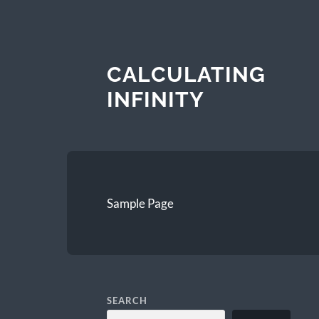
CALCULATING
INFINITY
Sample Page
SEARCH