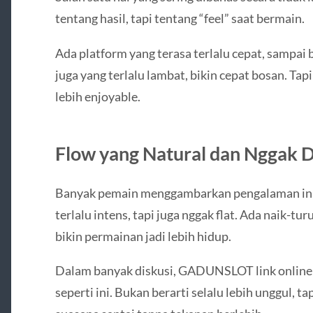
tentang hasil, tapi tentang “feel” saat bermain.
Ada platform yang terasa terlalu cepat, sampai 
juga yang terlalu lambat, bikin cepat bosan. Tap
lebih enjoyable.
Flow yang Natural dan Nggak 
Banyak pemain menggambarkan pengalaman ini 
terlalu intens, tapi juga nggak flat. Ada naik-tur
bikin permainan jadi lebih hidup.
Dalam banyak diskusi, GADUNSLOT link online 
seperti ini. Bukan berarti selalu lebih unggul, t