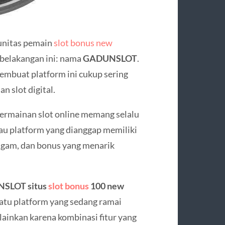
unitas pemain
slot bonus new
l belakangan ini: nama
GADUNSLOT
.
embuat platform ini cukup sering
n slot digital.
ermainan slot online memang selalu
tau platform yang dianggap memiliki
ragam, dan bonus yang menarik
SLOT situs
slot bonus
100 new
satu platform yang sedang ramai
lainkan karena kombinasi fitur yang