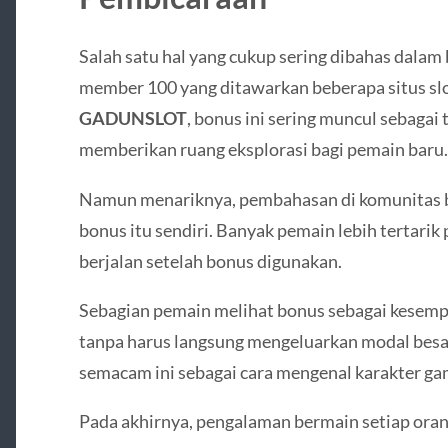
Salah satu hal yang cukup sering dibahas dala
member 100 yang ditawarkan beberapa situs slo
GADUNSLOT
, bonus ini sering muncul sebagai
memberikan ruang eksplorasi bagi pemain baru.
Namun menariknya, pembahasan di komunitas b
bonus itu sendiri. Banyak pemain lebih tertari
berjalan setelah bonus digunakan.
Sebagian pemain melihat bonus sebagai kesemp
tanpa harus langsung mengeluarkan modal besa
semacam ini sebagai cara mengenal karakter gam
Pada akhirnya, pengalaman bermain setiap oran