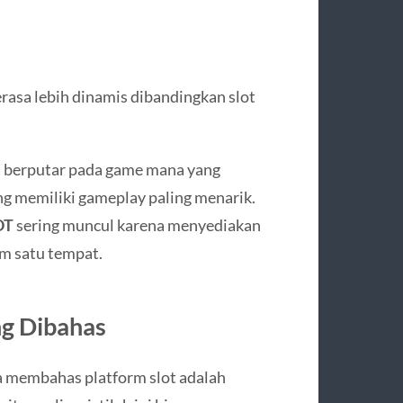
erasa lebih dinamis dibandingkan slot
a berputar pada game mana yang
g memiliki gameplay paling menarik.
OT
sering muncul karena menyediakan
am satu tempat.
ng Dibahas
ka membahas platform slot adalah