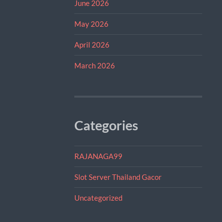
June 2026
May 2026
April 2026
March 2026
Categories
RAJANAGA99
Slot Server Thailand Gacor
Uncategorized