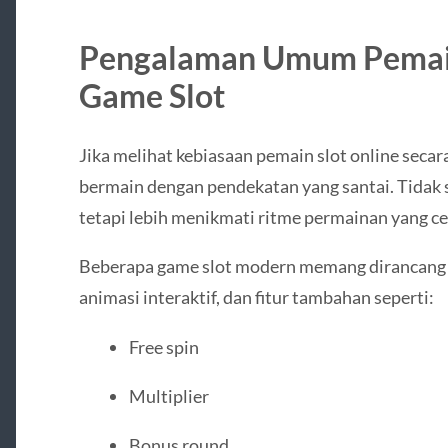
Pengalaman Umum Pemain
Game Slot
Jika melihat kebiasaan pemain slot online sec
bermain dengan pendekatan yang santai. Tidak 
tetapi lebih menikmati ritme permainan yang ce
Beberapa game slot modern memang dirancang de
animasi interaktif, dan fitur tambahan seperti:
Free spin
Multiplier
Bonus round