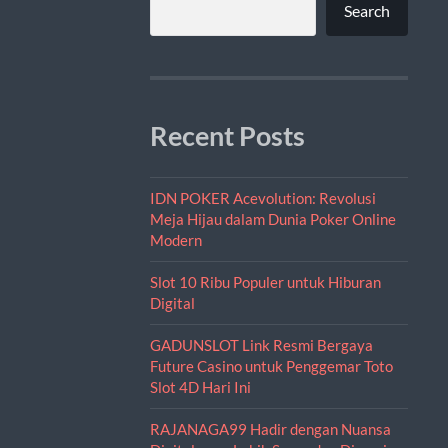
Search
Recent Posts
IDN POKER Acevolution: Revolusi
Meja Hijau dalam Dunia Poker Online
Modern
Slot 10 Ribu Populer untuk Hiburan
Digital
GADUNSLOT Link Resmi Bergaya
Future Casino untuk Penggemar Toto
Slot 4D Hari Ini
RAJANAGA99 Hadir dengan Nuansa