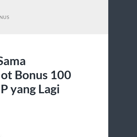
ONUS
 Sama
ot Bonus 100
P yang Lagi