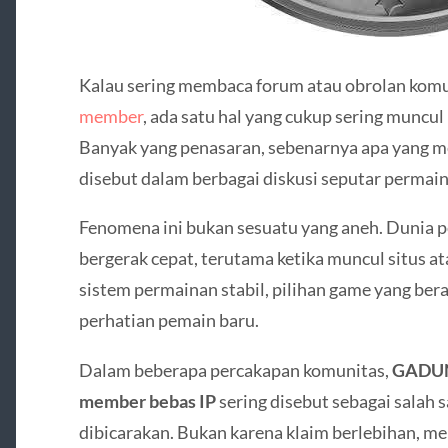
Kalau sering membaca forum atau obrolan kom
member
, ada satu hal yang cukup sering muncu
Banyak yang penasaran, sebenarnya apa yang m
disebut dalam berbagai diskusi seputar permaina
Fenomena ini bukan sesuatu yang aneh. Dunia p
bergerak cepat, terutama ketika muncul situs a
sistem permainan stabil, pilihan game yang be
perhatian pemain baru.
Dalam beberapa percakapan komunitas,
GADUN
member bebas IP
sering disebut sebagai salah 
dibicarakan. Bukan karena klaim berlebihan, me