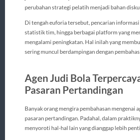
perubahan strategi pelatih menjadi bahan disku
Di tengah euforia tersebut, pencarian informas
statistik tim, hingga berbagai platform yang me
mengalami peningkatan. Hal inilah yang membuat
sering muncul berdampingan dengan pembahasa
Agen Judi Bola Terpercay
Pasaran Pertandingan
Banyak orang mengira pembahasan mengenai age
pasaran pertandingan. Padahal, dalam praktikn
menyoroti hal-hal lain yang dianggap lebih pent