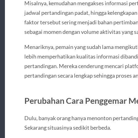
Misalnya, kemudahan mengakses informasi perta
jadwal pertandingan padat, hingga kelengkapan d
faktor tersebut sering menjadi bahan pertimban
sebagai momen dengan volume aktivitas yang sa
Menariknya, pemain yang sudah lama mengikut
lebih memperhatikan kualitas informasi diband
pertandingan. Mereka cenderung mencari plat
pertandingan secara lengkap sehingga proses an
Perubahan Cara Penggemar Me
Dulu, banyak orang hanya menonton pertandinga
Sekarang situasinya sedikit berbeda.