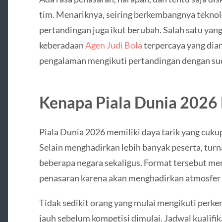
tim. Menariknya, seiring berkembangnya teknolo
pertandingan juga ikut berubah. Salah satu yan
keberadaan
Agen Judi Bola
terpercaya yang di
pengalaman mengikuti pertandingan dengan su
Kenapa Piala Dunia 2026 
Piala Dunia 2026 memiliki daya tarik yang cuku
Selain menghadirkan lebih banyak peserta, turn
beberapa negara sekaligus. Format tersebut 
penasaran karena akan menghadirkan atmosfer 
Tidak sedikit orang yang mulai mengikuti perk
jauh sebelum kompetisi dimulai. Jadwal kualifi