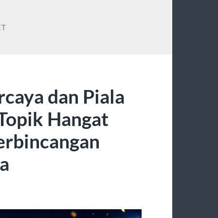
ET
rcaya dan Piala
Topik Hangat
erbincangan
a