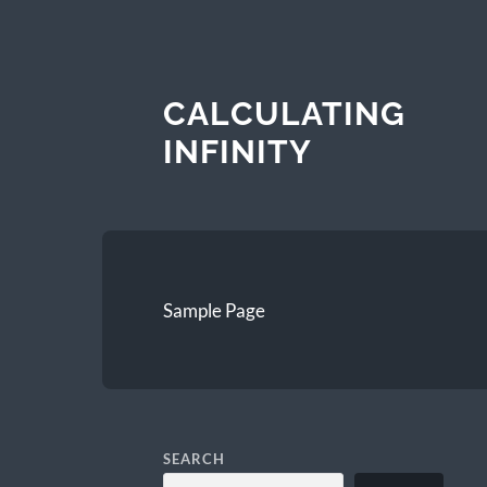
CALCULATING
INFINITY
Sample Page
SEARCH