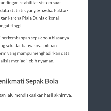
ndingan, stabilitas sistem saat
ata statistik yang tersedia. Faktor-
gan karena Piala Dunia dikenal
ngat tinggi.
i perkembangan sepak bola biasanya
ing sekadar banyaknya pilihan
form yang mampu menghadirkan data
alisis menjadi lebih nyaman.
nikmati Sepak Bola
n lalu mendiskusikan hasil akhirnya.