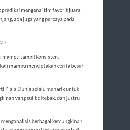
prediksi mengenai tim favorit juara.
jang, ada juga yang percaya pada
tan.
tu mampu tampil konsisten.
 kali mampu menciptakan cerita besar
i Piala Dunia selalu menarik untuk
inan yang sulit ditebak, dan justru
 menganalisis berbagai kemungkinan