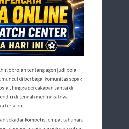
ir, obrolan tentang agen judi bola
g muncul di berbagai komunitas sepak
sial, hingga percakapan santai di
sendiri di tengah meningkatnya
a tersebut.
kan sekadar kompetisi empat tahunan.
skusi panjang mengenai peluang setiap