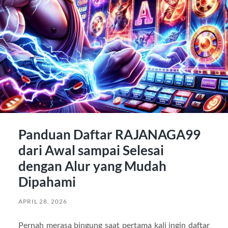
Panduan Daftar RAJANAGA99
dari Awal sampai Selesai
dengan Alur yang Mudah
Dipahami
APRIL 28, 2026
Pernah merasa bingung saat pertama kali ingin daftar