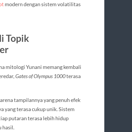
ot
modern dengan sistem volatilitas
i Topik
er
ema mitologi Yunani memang kembali
eredar,
Gates of Olympus 1000
terasa
arena tampilannya yang penuh efek
ya yang terasa cukup unik. Sistem
iap putaran terasa lebih hidup
 hasil.