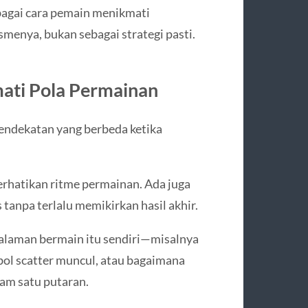
ebagai cara pemain menikmati
menya, bukan sebagai strategi pasti.
ati Pola Permainan
endekatan yang berbeda ketika
rhatikan ritme permainan. Ada juga
tanpa terlalu memikirkan hasil akhir.
alaman bermain itu sendiri—misalnya
bol scatter muncul, atau bagaimana
am satu putaran.