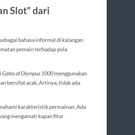
n Slot” dari
 sebagai bahasa informal di kalangan
gamatan pemain terhadap pola
i
Gates of Olympus 1000
menggunakan
 bersifat acak. Artinya, tidak ada
mahami karakteristik permainan. Ada
yang mengamati kapan fitur