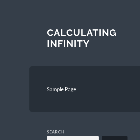
CALCULATING
INFINITY
Sample Page
SEARCH