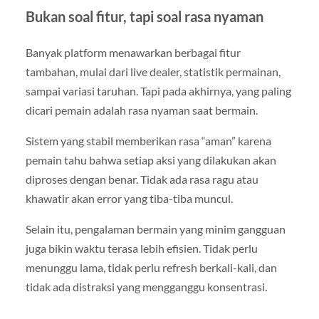
Bukan soal fitur, tapi soal rasa nyaman
Banyak platform menawarkan berbagai fitur
tambahan, mulai dari live dealer, statistik permainan,
sampai variasi taruhan. Tapi pada akhirnya, yang paling
dicari pemain adalah rasa nyaman saat bermain.
Sistem yang stabil memberikan rasa “aman” karena
pemain tahu bahwa setiap aksi yang dilakukan akan
diproses dengan benar. Tidak ada rasa ragu atau
khawatir akan error yang tiba-tiba muncul.
Selain itu, pengalaman bermain yang minim gangguan
juga bikin waktu terasa lebih efisien. Tidak perlu
menunggu lama, tidak perlu refresh berkali-kali, dan
tidak ada distraksi yang mengganggu konsentrasi.