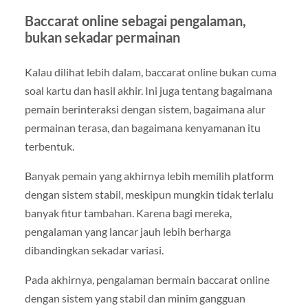
Baccarat online sebagai pengalaman,
bukan sekadar permainan
Kalau dilihat lebih dalam, baccarat online bukan cuma
soal kartu dan hasil akhir. Ini juga tentang bagaimana
pemain berinteraksi dengan sistem, bagaimana alur
permainan terasa, dan bagaimana kenyamanan itu
terbentuk.
Banyak pemain yang akhirnya lebih memilih platform
dengan sistem stabil, meskipun mungkin tidak terlalu
banyak fitur tambahan. Karena bagi mereka,
pengalaman yang lancar jauh lebih berharga
dibandingkan sekadar variasi.
Pada akhirnya, pengalaman bermain baccarat online
dengan sistem yang stabil dan minim gangguan