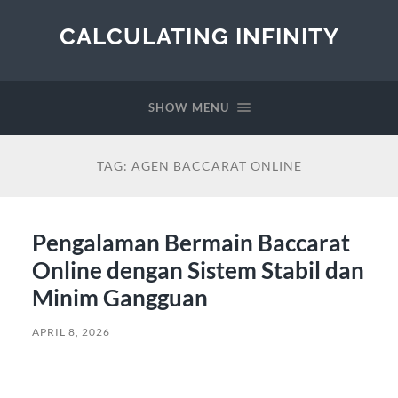
CALCULATING INFINITY
SHOW MENU
TAG:
AGEN BACCARAT ONLINE
Pengalaman Bermain Baccarat
Online dengan Sistem Stabil dan
Minim Gangguan
APRIL 8, 2026